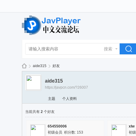
搜索
aide315
好友
aide315
https://javpcn.com/?26007
La
›
›
主题
个人资料
当前共有
2
个好友
654550006
xlw
初级会员 积分数: 153
初级