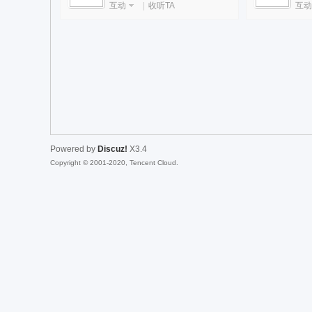
互动
|
收听TA
互动
da
Powered by
Discuz!
X3.4
Copyright © 2001-2020, Tencent Cloud.
|Ja