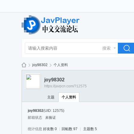
搜索
joy98302
个人资料
joy98302
https://javpcn.com/?12575
La
›
›
主题
个人资料
joy98302
(UID: 12575)
邮箱状态
未验证
统计信息
好友数 0
|
回帖数 97
|
主题数 5