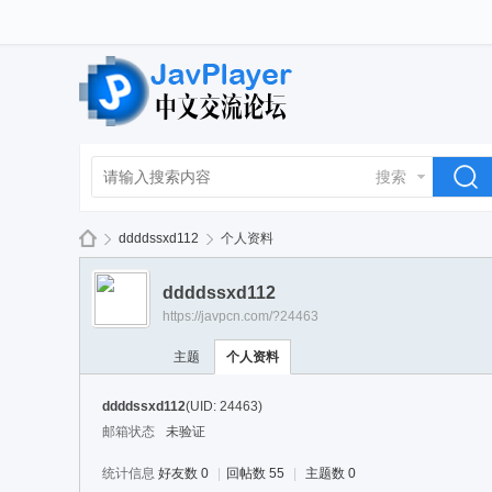
搜索
ddddssxd112
个人资料
ddddssxd112
https://javpcn.com/?24463
La
›
›
主题
个人资料
ddddssxd112
(UID: 24463)
邮箱状态
未验证
统计信息
好友数 0
|
回帖数 55
|
主题数 0