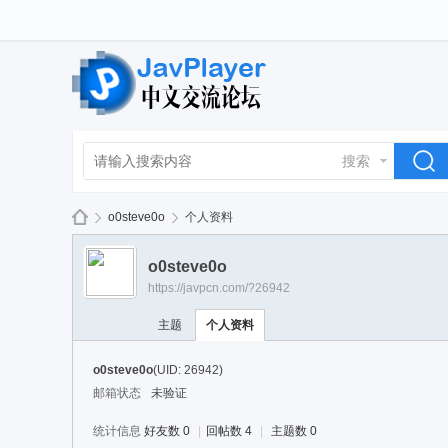
搜索
o0steve0o
个人资料
o0steve0o
https://javpcn.com/?26942
La
›
›
主题
个人资料
o0steve0o
(UID: 26942)
邮箱状态
未验证
统计信息
好友数 0
|
回帖数 4
|
主题数 0