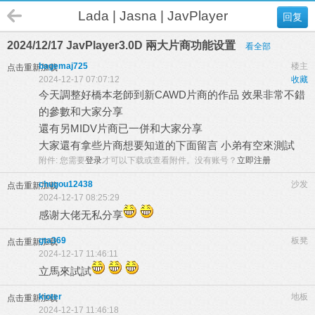
Lada | Jasna | JavPlayer
回复
2024/12/17 JavPlayer3.0D 兩大片商功能设置
看全部
bagemaj725
楼主
点击重新加载
2024-12-17 07:07:12
收藏
今天調整好橋本老師到新CAWD片商的作品 效果非常不錯
的參數和大家分享
還有另MIDV片商已一併和大家分享
大家還有拿些片商想要知道的下面留言 小弟有空來測試
附件:
您需要
登录
才可以下载或查看附件。没有账号？
立即注册
chugou12438
沙发
点击重新加载
2024-12-17 08:25:29
感谢大佬无私分享
gta369
板凳
点击重新加载
2024-12-17 11:46:11
立馬來試試
kioter
地板
点击重新加载
2024-12-17 11:46:18