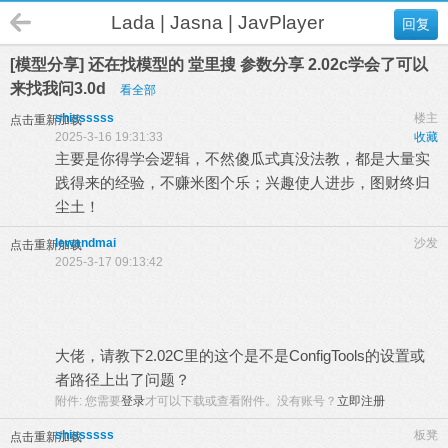
Lada | Jasna | JavPlayer
回复
[模型分享] 还在找模型的 堂里搜 参数分享 2.02c学会了可以
来找我问3.0d
看全部
shissssss
楼主
点击重新加载
2025-3-16 19:31:33
收藏
主要是你得学会逻辑，不然傻瓜式真没法教，都是大量实
践得来的经验，不赚米图个乐；兴趣使人进步，图财终归
尘土！
lewandmai
沙发
点击重新加载
2025-3-17 09:13:42
大佬，请教下2.02C里的这个是不是ConfigTools的设置或
者路径上出了问题？
附件:
您需要
登录
才可以下载或查看附件。没有账号？
立即注册
shissssss
板凳
点击重新加载