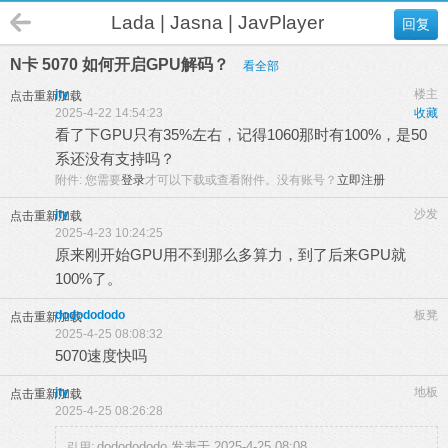
Lada | Jasna | JavPlayer
回复
N卡 5070 如何开启GPU解码？
看全部
jty
楼主
点击重新加载
2025-4-22 14:54:23
收藏
看了下GPU只有35%左右，记得1060那时有100%，是50
系还没有支持吗？
附件:
您需要
登录
才可以下载或查看附件。没有账号？
立即注册
jty
沙发
点击重新加载
2025-4-23 10:24:25
原来刚开始GPU用不到那么多算力，到了后来GPU就
100%了。
dododododo
板凳
点击重新加载
2025-4-25 08:08:32
5070速度快吗
jty
地板
点击重新加载
2025-4-25 08:26:28
dododododo 发表于 2025-4-25 08:08
引用: