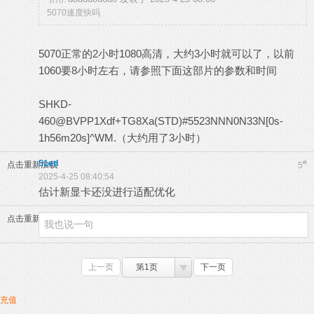
5070速度快吗
5070正常的2小时1080高清，大约3小时就可以了，以前
1060要8小时左右，请参照下面这部片的参数和时间
SHKD-
460@BVPP1Xdf+TG8Xa(STD)#5523NNN0N33N[0s-
1h56m20s]^WM.（大约用了3小时）
51ed
#
点击重新加载
5
2025-4-25 08:40:54
估计新显卡还没进行适配优化
点击重新加载
上一页
第1页
下一页
充值