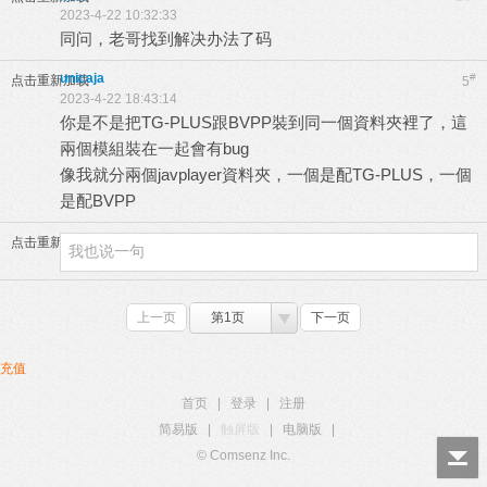
2023-4-22 10:32:33
同问，老哥找到解决办法了码
unicaja
#
点击重新加载
5
2023-4-22 18:43:14
你是不是把TG-PLUS跟BVPP裝到同一個資料夾裡了，這
兩個模組裝在一起會有bug
像我就分兩個javplayer資料夾，一個是配TG-PLUS，一個
是配BVPP
点击重新加载
上一页
第1页
下一页
充值
首页
|
登录
|
注册
简易版
|
触屏版
|
电脑版
|
© Comsenz Inc.