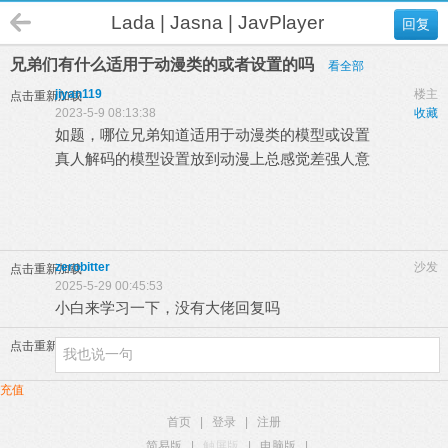
Lada | Jasna | JavPlayer
回复
兄弟们有什么适用于动漫类的或者设置的吗
看全部
jiyan119
楼主
点击重新加载
2023-5-9 08:13:38
收藏
如题，哪位兄弟知道适用于动漫类的模型或设置
真人解码的模型设置放到动漫上总感觉差强人意
zerobitter
沙发
点击重新加载
2025-5-29 00:45:53
小白来学习一下，没有大佬回复吗
点击重新加载
充值
首页
|
登录
|
注册
简易版
|
触屏版
|
电脑版
|