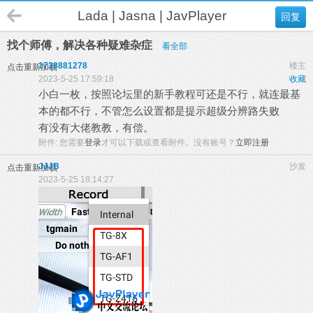
Lada | Jasna | JavPlayer
回复
找个师傅，解决各种疑难杂症
看全部
1738881278
楼主
点击重新加载
2023-5-25 17:59:18
收藏
小白一枚，按照论坛里的新手教程可还是不行，就连最基
本的都不行，不管怎么设置都是提示超级分辨路失败
有没有大佬教教，有偿。
附件:
您需要
登录
才可以下载或查看附件。没有账号？
立即注册
JJJB
沙发
点击重新加载
2023-5-25 18:14:27