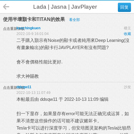
Lada | Jasna | JavPlayer
回复
使用半壞顥卡和TITAN的效果
看全部
kanchingkuen
楼主
点击重新加载
2022-10-9 16:01:04
收藏
二手購入顥示有Noise的顯卡或者純用來Deep Learning(沒
有畫象輸出)的顯卡行JAVPLAYER有沒有問題?
會不會價格性能比更好.
求大神賜教
ddsqw11
沙发
点击重新加载
2022-10-13 11:07:49
本帖最后由 ddsqw11 于 2022-10-13 11:09 编辑
扫一下显存，如果显存有error可能无法正确完成运算，如
果不清楚这些操作的话可能不建议赌坏卡。
Tesla卡可以进行深度学习，但安培图灵架构的Tesla比较昂