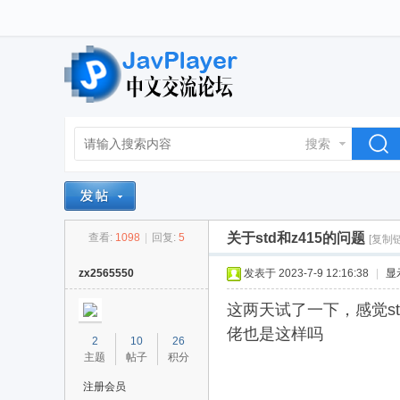
搜索
关于std和z415的问题
查看:
1098
|
回复:
5
[复制
zx2565550
发表于 2023-7-9 12:16:38
|
显
这两天试了一下，感觉s
佬也是这样吗
2
10
26
主题
帖子
积分
注册会员