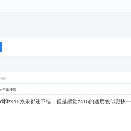
链接]
示全部楼层
td和z415效果都还不错，但是感觉z415的速度貌似更