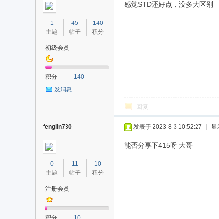
感觉STD还好点，没多大区别
1
45
140
主题
帖子
积分
初级会员
积分
140
发消息
回复
fenglin730
发表于 2023-8-3 10:52:27
|
显
能否分享下415呀 大哥
0
11
10
主题
帖子
积分
注册会员
积分
10