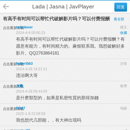
Lada | Jasna | JavPlayer
回复
有高手有时间可以帮忙代破解影片吗？可以付费报酬
看全部
reikolover
楼主
点击重新加载
2024-4-8 00:00:23
收藏
有高手有时间可以帮忙代破解影片吗？可以付费报酬？有
愿意有能力，有时间精力的。麻烦联系我。我想破解好多
影片。QQ2763864181
hubertbb3
沙发
点击重新加载
2024-4-26 18:21:21
违法啊大哥
夕風
板凳
点击重新加载
2024-4-28 08:44:00
是什麽類型的，如果是私密性質的那得加錢
DD47
地板
点击重新加载
2025-1-9 22:08:59
我也想代几部能，，有大神出现吗