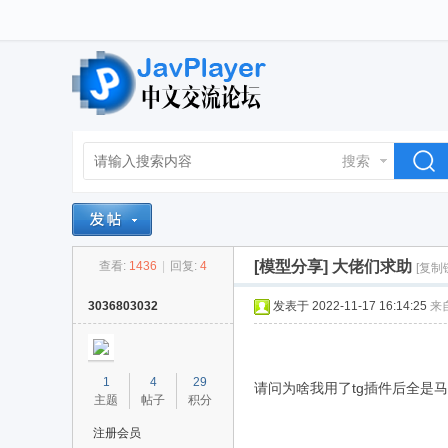
搜索
[模型分享]
大佬们求助
查看:
1436
|
回复:
4
[复制
3036803032
发表于 2022-11-17 16:14:25
来
1
4
29
请问为啥我用了tg插件后全是
主题
帖子
积分
注册会员