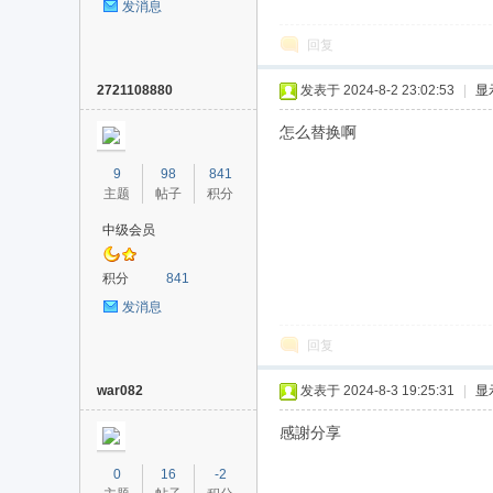
发消息
回复
2721108880
发表于 2024-8-2 23:02:53
|
显
怎么替换啊
9
98
841
主题
帖子
积分
中级会员
积分
841
发消息
回复
war082
发表于 2024-8-3 19:25:31
|
显
感謝分享
0
16
-2