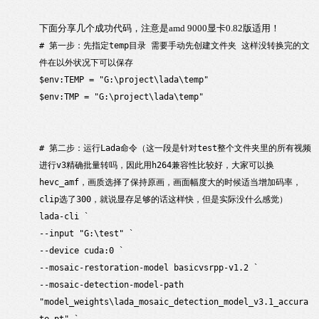
下面分享几个成功代码，注意是amd 9000显卡0.82版适用！
# 第一步：先指定temp目录 需要手动先创建文件夹 这样没转换完的文
件在以外状况下可以保存
$env:TEMP = "G:\project\lada\temp"
$env:TMP = "G:\project\lada\temp"
# 第二步：运行Lada命令（这一段是针对test整个文件夹里的所有视频
进行v3精确批量转吗，因此用h264兼容性比较好，大家可以换
hevc_amf，画质选择了保持原画，画面幅度大的时候适当增加码率，
clip选了300，就说显存足够的话这样快，但是实际没什么感觉）
lada-cli `
--input "G:\test" `
--device cuda:0 `
--mosaic-restoration-model basicvsrpp-v1.2 `
--mosaic-detection-model-path
"model_weights\lada_mosaic_detection_model_v3.1_accura