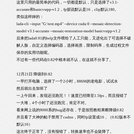
这里只用的最简单的代码，一切都是默认，只是选择了v3.1-
accurate和basicvsrpp-v1.2，
fp据说默认是16，clip默认180。
类似这样婶的：
lada-cli --input "G:\test.mp4" --device cuda:0 --mosaic-detection-
model v3.1-accurate --mosaic-restoration-model basicvsrpp-v1.2
后来把lada0.91的help文件喂给了人工只能，又进化出了可选择不破
解人脸，自定义选择编码器，选择画质，限制码率，生成过程文件
保存的实用功能呢。
不过有一些代码在0.82中根本就不认，在这就不分享了。
12月21日 降级到0.82
一早打开电脑，选择了一个2小时，886M的老电影，试试水
然后就出去加班了
一上午回来，发现还没跑完！！速度已经降至1.5fps，而且报错了
一大堆，4个小时了还没跑完，肯定不对。
看来网上说的9000系的bug还存在，于是按照教程果断降级0.82
并且看了大神的帖子禁用了
cudnn，同时fp设置成16，（0.82版本不
默认16）
这次终于正常了，没有报错了，转换速率也不会陡降了。