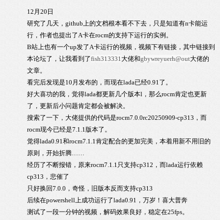
12月20日
研究了几天，github上的文档根本看不下去，只是知道有n卡能运
行，作者也提出了A卡在rocm的支持下运行的实例。
B站上也有一个up发了A卡运行的视频，视频下有链接，其中链接到
本论坛了，让我看到了
fish313331
大佬和
gbywreyuerh@out
大佬的
文章。
看完后发现是10月发布的，而现在lada已经0.91了。
好大喜功的我，觉得lada都更新几个版本l，那么rocm肯定也更新
了，更新后小问题肯定都会被解决。
搜索了一下，大佬提供的代码是rocm7.0.0rc20250909-cp313，而
rocm现今已经是7.1.1版本了。
觉得lada0.91和rocm7.1.1肯定配合的更加完美，本着用新不用旧的
原则，开始折腾……
经历了不断报错，原来rocm7.1.1只支持cp312，而lada运行依赖
cp313，悲催了
只好换回7.0.0，奇怪，旧版本反而支持cp313
后续在powershell上成功运行了lada0.91，万岁！喜大普奔
测试了一段一分钟的视频，解码效果良好，稳定在25fps。