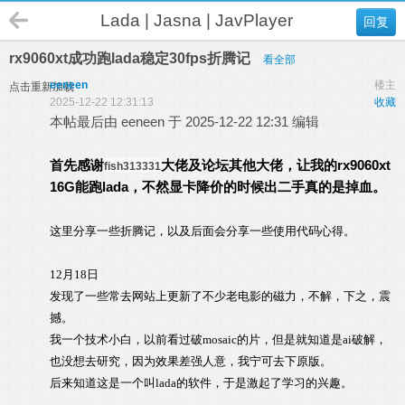
Lada | Jasna | JavPlayer
回复
rx9060xt成功跑lada稳定30fps折腾记
看全部
eeneen
楼主
点击重新加载
2025-12-22 12:31:13
收藏
本帖最后由 eeneen 于 2025-12-22 12:31 编辑
首先感谢
大佬及论坛其他大佬，让我的rx9060xt
fish313331
16G能跑lada，不然显卡降价的时候出二手真的是掉血。
这里分享一些折腾记，以及后面会分享一些使用代码心得。
12月18日
发现了一些常去网站上更新了不少老电影的磁力，不解，下之，震
撼。
我一个技术小白，以前看过破mosaic的片，但是就知道是ai破解，
也没想去研究，因为效果差强人意，我宁可去下原版。
后来知道这是一个叫lada的软件，于是激起了学习的兴趣。