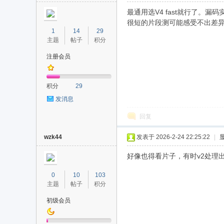
最通用选V4 fast就行了。漏码
很短的片段测可能感受不出差
1
14
29
主题
帖子
积分
注册会员
积分
29
发消息
回复
wzk44
发表于 2026-2-24 22:25:22
|
好像也得看片子，有时v2处理出
0
10
103
主题
帖子
积分
初级会员