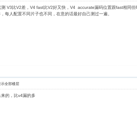
实测 V3比V2差，V4 fast比V2好又快，V4 accurate漏码位置跟fa
异，每人配置不同片子也不同，在意的话最好自己测过一遍。
显示全部楼层
来的，比v4漏的多