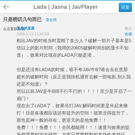
Lada | Jasna | JavPlayer
回复
只是唠叨几句而已
看全部
某月的某夜
楼主
点击重新加载
2026-2-12 11:46:08
收藏
刚出JAV的时候当时震精了多少人？破解一部片子基本是5
倍以上的影片时间（我用的2060S破解时间别的显卡不知
道），效果对比现在的LADA只能是渣，
但是还没有LADA的时候，谁不夸JAV牛B?谁会去在意那
超长的破解时间（反正是我挂机通宵去解一部电影,别人我
还是不知道）？
所以以前JAV是牛B得不行不行的！！！！至少是开启了一
扇门！
现在出了LADA了，效果吊打JAV,解码时间更是吊起来捶
打！目前各项都应该还有提升的空间！就算没得提升了，
那也是神一般的存在，更逆天的是他免费！！
免费！！！免费！！！全民都能用！！！速度与效果的提
升都需要时间去研究，大家只需要默默的支持作者就行