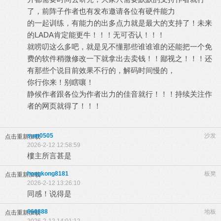
了，前阵子作者也有发布邀请各位有硬件能力
的一起训练，有能力的出多点力就是最大的支持了！未来
的LADA肯定能更牛！！！无可否认！！！
就唠叨这么多吧，就是见不懂那些谁谁谁的还能把一个免
费的软件稍微修改一下就拿出去卖钱！！鄙视之！！！还
有那些个说目前效果不行的，解码时间慢的，
你行你来！别瞎嚷！
静候作者跟各位为作者出力的佳音就行！！！持续关注作
者的网页就得了！！！
sum0505
沙发
点击重新加载
2026-2-12 12:58:59
樓主所言甚是
hongkong8181
板凳
点击重新加载
2026-2-12 13:26:10
同感！说得是
666888
地板
点击重新加载