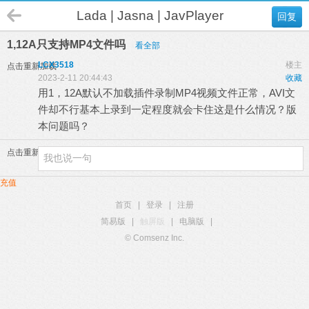
Lada | Jasna | JavPlayer
回复
1,12A只支持MP4文件吗
看全部
LCX3518
楼主
点击重新加载
2023-2-11 20:44:43
收藏
用1，12A默认不加载插件录制MP4视频文件正常，AVI文
件却不行基本上录到一定程度就会卡住这是什么情况？版
本问题吗？
点击重新加载
充值
首页
|
登录
|
注册
简易版
|
触屏版
|
电脑版
|
© Comsenz Inc.