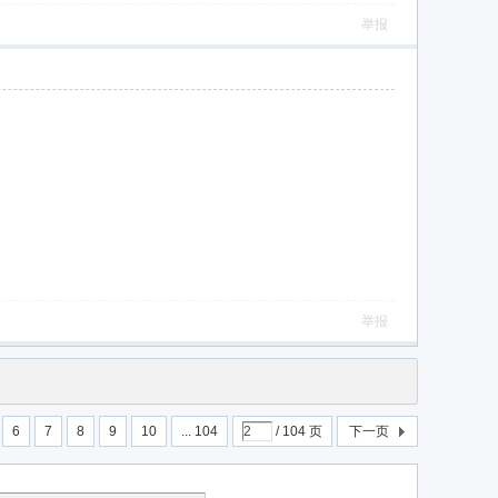
举报
举报
6
7
8
9
10
... 104
/ 104 页
下一页