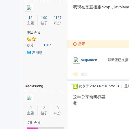
我现在是直接跑bvpp，javplaye
18
190
1187
主题
帖子
积分
中级会员
点评
积分
1187
发消息
最新版已支
segaduck
回复
kaolaxiong
发表于 2023-6-5 01:25:13
|
显
这种分享简明扼要
赞
0
2
3
主题
帖子
积分
临时会员