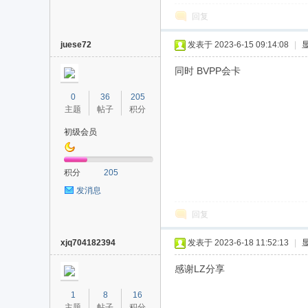
回复
juese72
发表于 2023-6-15 09:14:08
|
同时 BVPP会卡
0
36
205
主题
帖子
积分
初级会员
积分
205
发消息
回复
xjq704182394
发表于 2023-6-18 11:52:13
|
感谢LZ分享
1
8
16
主题
帖子
积分