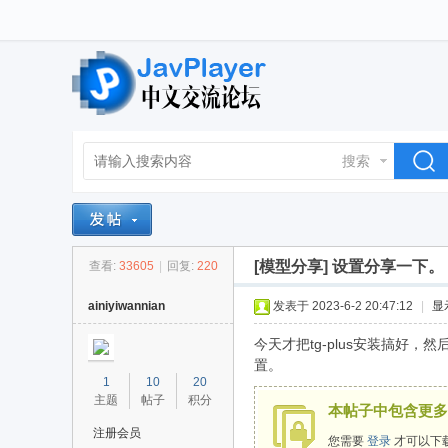
搜索
[模型分享]
设置分享一下。
查看:
33605
|
回复:
220
ainiyiwannian
发表于 2023-6-2 20:47:12
|
显
今天才把tg-plus安装搞好
置。
1
10
20
主题
帖子
积分
本帖子中包含更多
注册会员
您需要
登录
才可以下