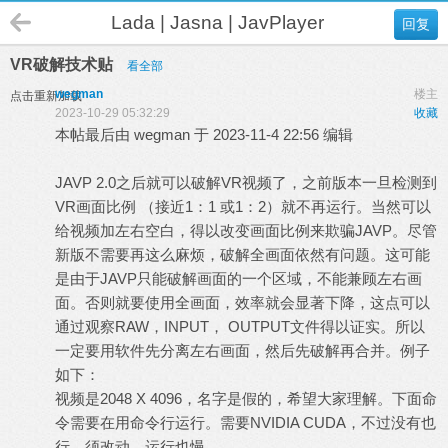
Lada | Jasna | JavPlayer
回复
VR破解技术贴
看全部
wegman
楼主
点击重新加载
2023-10-29 05:32:29
收藏
本帖最后由 wegman 于 2023-11-4 22:56 编辑
JAVP 2.0之后就可以破解VR视频了，之前版本一旦检测到
VR画面比例 （接近1：1 或1：2）就不再运行。当然可以
给视频加左右空白，得以改变画面比例来欺骗JAVP。尽管
新版不需要再这么麻烦，破解全画面依然有问题。这可能
是由于JAVP只能破解画面的一个区域，不能兼顾左右画
面。否则就要使用全画面，效率就会显著下降，这点可以
通过观察RAW，INPUT， OUTPUT文件得以证实。所以
一定要用软件先分离左右画面，然后先破解再合并。例子
如下：
视频是2048 X 4096，名字是假的，希望大家理解。下面命
令需要在用命令行运行。需要NVIDIA CUDA，不过没有也
行，须改动，运行也慢。