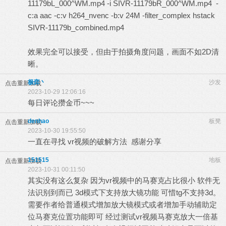
11179bL_000^WM.mp4 -i SIVR-11179bR_000^WM.mp4 -
c:a aac -c:v h264_nvenc -b:v 24M -filter_complex hstack
SIVR-11179b_combined.mp4
效果完全可以接受，但由于拍摄角度问题，画面不如2D清
晰。
极弈丶
沙发
点击重新加载
2023-10-29 12:06:16
每日评论攒金币~~~
denhao
板凳
点击重新加载
2023-10-30 19:55:50
一直在寻找 vr视频的破解方法 感谢分享
151515
地板
点击重新加载
2023-10-31 00:11:50
其实没有这么复杂 因为vr视频中的马赛克占比很小 软件无
法识别到而已 3d模式下支持放大镜功能 可惜tg不支持3d。
需要作者给普通模式增加放大镜模式或者增加手动辅助定
位马赛克位置功能即可 经过测试vr视频马赛克放大一倍基