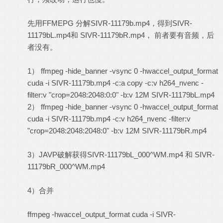
先用FFMEPG 分解SIVR-11179b.mp4，得到SIVR-
11179bL.mp4和 SIVR-11179bR.mp4， 前者要有音频，后
者没有。
1） ffmpeg -hide_banner -vsync 0 -hwaccel_output_format
cuda -i SIVR-11179b.mp4 -c:a copy -c:v h264_nvenc -
filter:v "crop=2048:2048:0:0" -b:v 12M SIVR-11179bL.mp4
2） ffmpeg -hide_banner -vsync 0 -hwaccel_output_format
cuda -i SIVR-11179b.mp4 -c:v h264_nvenc -filter:v
"crop=2048:2048:2048:0" -b:v 12M SIVR-11179bR.mp4
3）JAVP破解获得SIVR-11179bL_000^WM.mp4 和 SIVR-
11179bR_000^WM.mp4
4）合并
ffmpeg -hwaccel_output_format cuda -i SIVR-