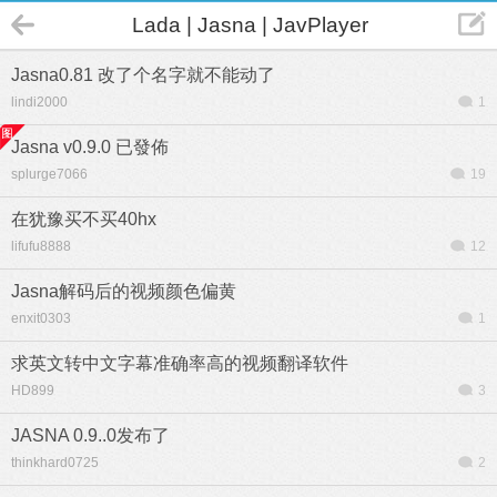
Lada | Jasna | JavPlayer
Jasna0.81 改了个名字就不能动了
lindi2000
1
Jasna v0.9.0 已發佈
splurge7066
19
在犹豫买不买40hx
lifufu8888
12
Jasna解码后的视频颜色偏黄
enxit0303
1
求英文转中文字幕准确率高的视频翻译软件
HD899
3
JASNA 0.9..0发布了
thinkhard0725
2