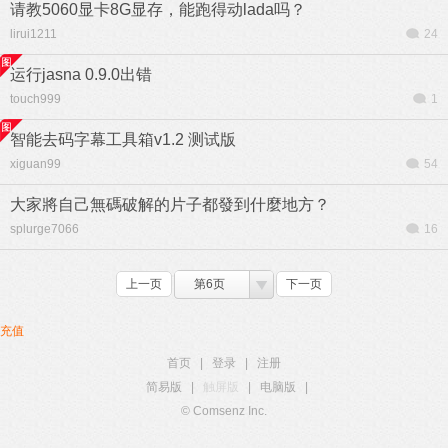
请教5060显卡8G显存，能跑得动lada吗？
lirui1211
24
运行jasna 0.9.0出错
touch999
1
智能去码字幕工具箱v1.2 测试版
xiguan99
54
大家將自己無碼破解的片子都發到什麼地方？
splurge7066
16
上一页
第6页
下一页
充值
首页
|
登录
|
注册
简易版
|
触屏版
|
电脑版
|
© Comsenz Inc.